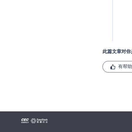
持久卷声明（PVC）
ExternalName
容器组
部门和项目
路由
服务
存储管理
此篇文章对你
负载
有帮
发布记录
独享型负载均衡