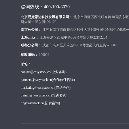
咨询热线：400-100-3070
北京易捷思达科技发展有限公司：
北京市海淀区西北旺东路10号院东区
研大楼一层东侧120-123
南京分公司：
江苏省南京市雨花台区软件大道168号润和创智中心B栋一楼
上海office：
上海黄浦区西藏中路336号华旭大厦22楼2204
成都分公司：
成都市高新区天府五街168号德必天府五街WE602
邮政编码：
100094
邮箱：
contact@easystack.cn
(业务咨询)
partners@easystack.cn
(合作伙伴咨询)
marketing@easystack.cn
(市场合作)
training@easystack.cn
(培训咨询)
hr@easystack.cn
(招聘咨询)