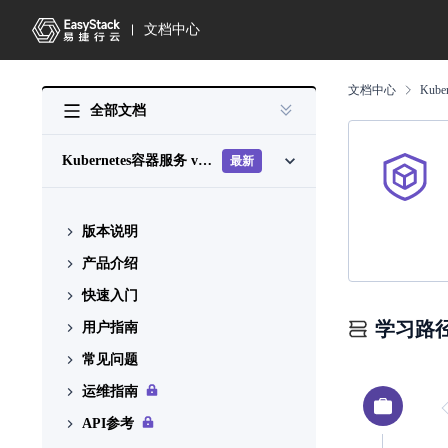
文档中心
文档中心
Kub
全部文档
Kubernetes容器服务
v6.2.1
最新
版本说明
产品介绍
版本说明书
快速入门
什么是Kubernetes容器服务
学习路
用户指南
使用场景
操作指引
常见问题
基本概念
cluster
集群管理
运维指南
产品获取
创建命名空间
命名空间
集群扩容回退失败
API参考
权限说明
创建应用
存储管理
运维管理