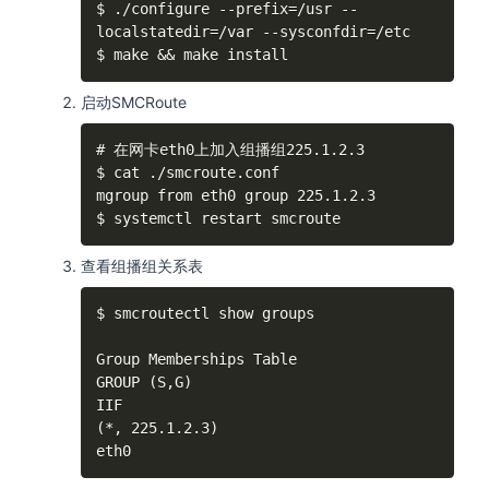
$ ./configure --prefix=/usr --
localstatedir=/var --sysconfdir=/etc

$ make && make install
启动SMCRoute
# 在网卡eth0上加入组播组225.1.2.3

$ cat ./smcroute.conf

mgroup from eth0 group 225.1.2.3

$ systemctl restart smcroute
查看组播组关系表
$ smcroutectl show groups

Group Memberships Table

GROUP (S,G)                                
IIF

(*, 225.1.2.3)                             
eth0