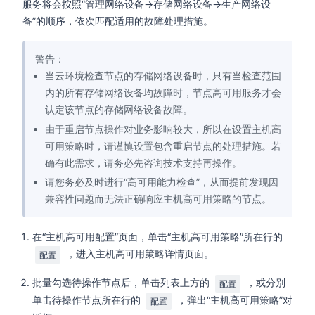
服务将会按照“管理网络设备->存储网络设备->生产网络设
备”的顺序，依次匹配适用的故障处理措施。
警告：
当云环境检查节点的存储网络设备时，只有当检查范围
内的所有存储网络设备均故障时，节点高可用服务才会
认定该节点的存储网络设备故障。
由于重启节点操作对业务影响较大，所以在设置主机高
可用策略时，请谨慎设置包含重启节点的处理措施。若
确有此需求，请务必先咨询技术支持再操作。
请您务必及时进行“高可用能力检查”，从而提前发现因
兼容性问题而无法正确响应主机高可用策略的节点。
在“主机高可用配置”页面，单击“主机高可用策略”所在行的
，进入主机高可用策略详情页面。
配置
批量勾选待操作节点后，单击列表上方的
，或分别
配置
单击待操作节点所在行的
，弹出“主机高可用策略”对
配置