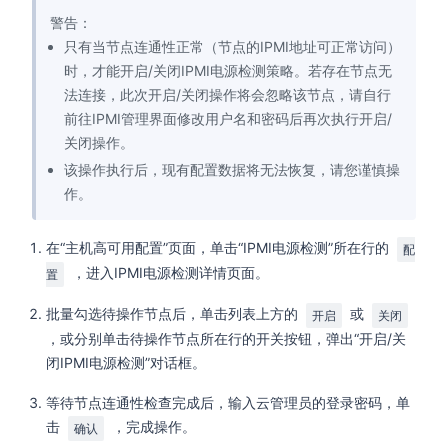
警告：
只有当节点连通性正常（节点的IPMI地址可正常访问）
时，才能开启/关闭IPMI电源检测策略。若存在节点无
法连接，此次开启/关闭操作将会忽略该节点，请自行
前往IPMI管理界面修改用户名和密码后再次执行开启/
关闭操作。
该操作执行后，现有配置数据将无法恢复，请您谨慎操
作。
在“主机高可用配置”页面，单击“IPMI电源检测”所在行的
配
，进入IPMI电源检测详情页面。
置
批量勾选待操作节点后，单击列表上方的
或
开启
关闭
，或分别单击待操作节点所在行的开关按钮，弹出“开启/关
闭IPMI电源检测”对话框。
等待节点连通性检查完成后，输入云管理员的登录密码，单
击
，完成操作。
确认