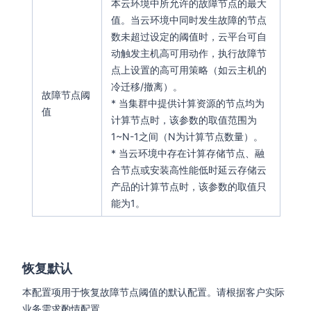
本云环境中所允许的故障节点的最大
值。当云环境中同时发生故障的节点
数未超过设定的阈值时，云平台可自
动触发主机高可用动作，执行故障节
点上设置的高可用策略（如云主机的
冷迁移/撤离）。
故障节点阈
* 当集群中提供计算资源的节点均为
值
计算节点时，该参数的取值范围为
1~N-1之间（N为计算节点数量）。
* 当云环境中存在计算存储节点、融
合节点或安装高性能低时延云存储云
产品的计算节点时，该参数的取值只
能为1。
恢复默认
本配置项用于恢复故障节点阈值的默认配置。请根据客户实际
业务需求酌情配置。