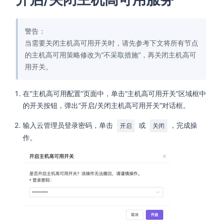
警告：
当需要关闭主机高可用开关时，请先参考下文将所有节点
的主机高可用策略修改为“不采取措施”，再关闭主机高可
用开关。
在“主机高可用配置”页面中，单击“主机高可用开关”区域框中
的开关按钮，弹出“开启/关闭主机高可用开关”对话框。
输入云管理员登录密码，单击
或
，完成操
开启
关闭
作。