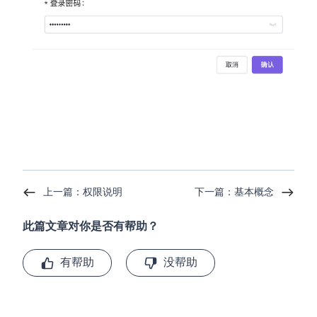
上一篇：权限说明
下一篇：基本概念
此篇文章对你是否有帮助？
有帮助
没帮助