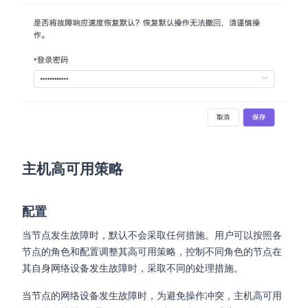
主机高可用策略
配置
当节点发生故障时，默认不会采取任何措施。用户可以按照各
节点的角色和配置调整其高可用策略，控制不同角色的节点在
其自身网络设备发生故障时，采取不同的处理措施。
当节点的网络设备发生故障时，为避免操作冲突，主机高可用