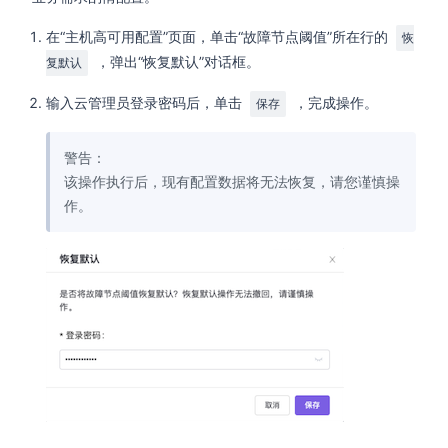
在“主机高可用配置”页面，单击“故障节点阈值”所在行的
恢
，弹出“恢复默认”对话框。
复默认
输入云管理员登录密码后，单击
，完成操作。
保存
警告：
该操作执行后，现有配置数据将无法恢复，请您谨慎操
作。