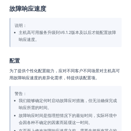
故障响应速度
说明：
主机高可用服务升级到V6.1.2版本及以后才能配置故障
响应速度。
配置
为了提供个性化配置能力，应对不同客户不同场景对主机高可
用故障响应速度的差异化需求，特提供该配置项。
警告：
我们能够确定何时启动故障应对措施，但无法确保完成
响应所需的时间。
故障响应时间是指理想情况下的最短时间，实际环境中
会因各种不确定的因素而延缓这一时间。
在页面上修改故障响应速度之前，需要先把所有节点的