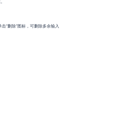
框。
单击“删除”图标，可删除多余输入