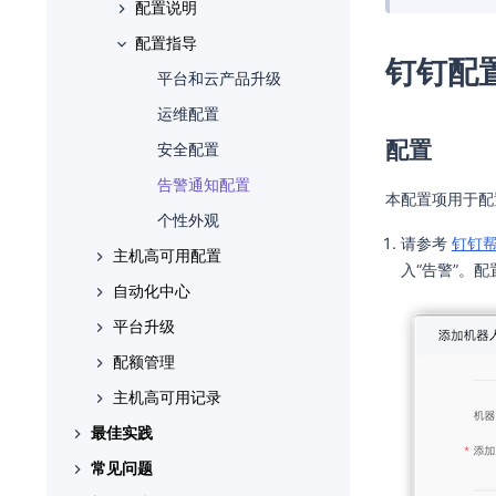
配置产品与服务
配置指导
配置说明
权限说明
部门
基本概念
配置身份与访问
配置指导
项目
权限说明
云产品
权限说明
钉钉配
配置资源配额
用户
已购买云产品
平台和云产品升级
用户组
快捷访问
运维配置
配置
角色
安全配置
策略
告警通知配置
本配置项用于配
应用身份管理
个性外观
请参考
钉钉
主机高可用配置
OAuth 授权管理
入“告警”。
自动化中心
配置说明
平台升级
配置指导
配置说明
权限说明
配额管理
配置指导
配置说明
主机高可用配置
基本概念
主机高可用记录
配置指导
配置说明
使用限制
云环境信息
使用限制
最佳实践
配置指导
配置说明
权限说明
节点信息
权限说明
平台升级
基本概念
常见问题
启用虚拟MFA安全校验
配置指导
许可信息
权限说明
配额管理
权限说明