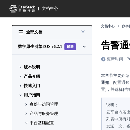
文档中心
文档中心
数字
全部文档
告警通
数字原生引擎EOS
v6.2.1
最新
更新时间：2026-
版本说明
本章节主要介绍
产品介绍
版本说明书
通知、配置通知
快速入门
什么是数字原生引擎 EOS
置]，并选择[
用户指南
产品组成
初始化部署场景
升级场景
身份与访问管理
操作指引
说明：
云平台内若
产品与服务管理
前置条件准备
升级云平台
配置说明
列表中所有
平台基础配置
部署EOS
升级云产品
配置指导
配置说明
基本概念
发送一次。