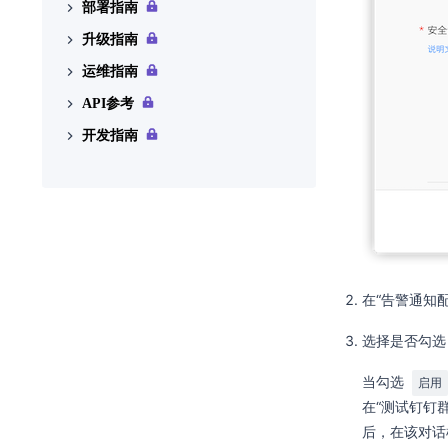
部署指南
在云平台升级后自定义视图丢
环境配置
主机高可用记录
失，如何排查解决？
升级指南
部署边界
存储配置
云平台运行过程中，系统日志
运维指南
部署形态
示例
高级配置
提示tag#20 BRCM Debug报错，
API参考
兼容性列表
运维指南模板
如何排查解决？
开发指南
安装部署手册
API简介
产品许可是否会过期，过期如
可处理？
调用方式
云产品
如何登录IPMI Web页面
配额管理
阅读指引
如何修改IPMI用户信息
身份认证
简介
如何远程连接IPMI查看节点电
发布记录
相关术语
源状态
Hello World
在“告警通知
如何更换系统盘
常见问题
选择是否勾
如何更换缓存盘
基础
当勾选
启用
如何更换数据盘
概述
在“测试钉钉
如何更换高性能缓存盘
云产品信息
后，在该对