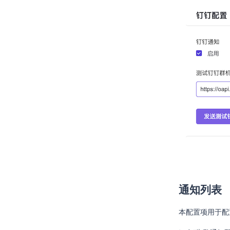
云产品权限以及资源
声明
云产品配置及依赖
云产品Deployment
云产品使用持久化存
储
云产品访问策略
云产品安装完成状态
检查
云产品Makefile
云产品自定义hook脚
本
Job模板开发规范
通知列表
本配置项用于配