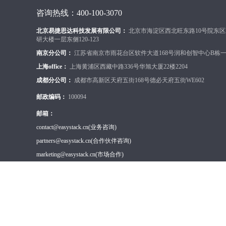
咨询热线：400-100-3070
北京易捷思达科技发展有限公司：
北京市海淀区西北旺东路10号院东区
研大楼一层东侧120-123
南京分公司：
江苏省南京市雨花台区软件大道168号润和创智中心B栋一楼
上海office：
上海黄浦区西藏中路336号华旭大厦22楼2204
成都分公司：
成都市高新区天府五街168号德必天府五街WE602
邮政编码：
100094
邮箱：
contact@easystack.cn
(业务咨询)
partners@easystack.cn
(合作伙伴咨询)
marketing@easystack.cn
(市场合作)
training@easystack.cn
(培训咨询)
hr@easystack.cn
(招聘咨询)