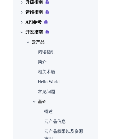
升级指南
主机高可用配置
部署边界
配置产品与服务
配置指导
配置说明
权限说明
部门
基本概念
云平台运行过程中，系统日志
运维指南
自动化中心
部署形态
示例
配置身份与访问
配置指导
配置说明
项目
权限说明
云产品
权限说明
提示tag#20 BRCM Debug报错，
API参考
平台升级
兼容性列表
运维指南模板
配置资源配额
配置指导
配置说明
用户
已购买云产品
平台和云产品升级
权限说明
如何排查解决？
开发指南
配额管理
安装部署手册
API简介
配置指导
配置说明
用户组
快捷访问
运维配置
主机高可用配置
基本概念
产品许可是否会过期，过期如
主机高可用记录
可处理？
调用方式
云产品
配置指导
配置说明
角色
安全配置
使用限制
云环境信息
使用限制
如何登录IPMI Web页面
配额管理
配置指导
配置说明
阅读指引
策略
告警通知配置
权限说明
节点信息
权限说明
平台升级
基本概念
如何修改IPMI用户信息
身份认证
配置指导
简介
应用身份管理
个性外观
许可信息
权限说明
配额管理
权限说明
如何远程连接IPMI查看节点电
发布记录
相关术语
OAuth 授权管理
环境配置
主机高可用记录
源状态
Hello World
存储配置
如何更换系统盘
常见问题
高级配置
如何更换缓存盘
基础
如何更换数据盘
概述
如何更换高性能缓存盘
云产品信息
云产品权限以及资源
声明