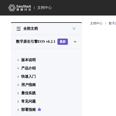
文档中心
文档中心
数字
全部文档
数字原生引擎EOS
v6.2.1
最新
版本说明
产品介绍
版本说明书
快速入门
什么是数字原生引擎 EOS
用户指南
产品组成
初始化部署场景
最佳实践
升级场景
身份与访问管理
操作指引
常见问题
产品与服务管理
启用虚拟MFA安全校验
前置条件准备
升级云平台
配置说明
部署指南
平台基础配置
在云平台升级后自定义视图丢
部署EOS
升级云产品
配置指导
配置说明
基本概念
失，如何排查解决？