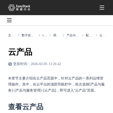
文档中心
数字原生引擎EOS
v6.2.1
用户指南
产品与服务管理
配置指导
云产品
云产品
更新时间：2026-02-05 13:26:42
本章节主要介绍在云产品页面中，针对云产品的一系列运维管
理操作。其中，在云平台的顶部导航栏中，依次选择[产品与服
务]-[产品与服务管理]-[云产品]，即可进入“云产品”页面。
查看云产品