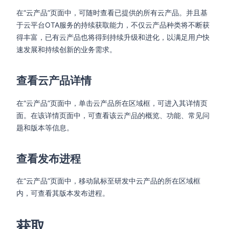
在“云产品”页面中，可随时查看已提供的所有云产品。并且基
于云平台OTA服务的持续获取能力，不仅云产品种类将不断获
得丰富，已有云产品也将得到持续升级和进化，以满足用户快
速发展和持续创新的业务需求。
查看云产品详情
在“云产品”页面中，单击云产品所在区域框，可进入其详情页
面。在该详情页面中，可查看该云产品的概览、功能、常见问
题和版本等信息。
查看发布进程
在“云产品”页面中，移动鼠标至研发中云产品的所在区域框
内，可查看其版本发布进程。
获取