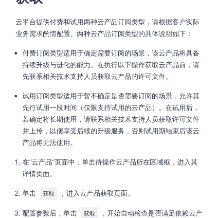
云平台提供付费和试用两种云产品订阅类型，请根据客户实际
业务需求酌情配置。两种云产品订阅类型的具体说明如下：
付费订阅类型适用于确定需要订阅的场景，该云产品将具备
持续升级与进化的能力。在执行以下操作获取云产品前，请
先联系相关技术支持人员获取云产品的许可文件。
试用订阅类型适用于暂不确定是否需要订阅的场景，允许其
先行试用一段时间（仅限支持试用的云产品）。在试用后，
若确定将长期使用，请联系相关技术支持人员获取许可文件
并上传，以便享受后续的升级服务，否则试用期结束后该云
产品将无法使用。
在“云产品”页面中，单击待操作云产品所在区域框，进入其
详情页面。
单击
，进入云产品获取页面。
获取
配置参数后，单击
，开始自动检查是否满足依赖云产
获取